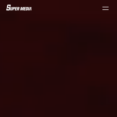
6
整合行銷
3
影音行銷
台灣達人秀
KOL內容行銷
GIRLSTALK
社群策劃
潮癮CHILLING
全媒體規劃與投放
預約諮詢
精彩專案