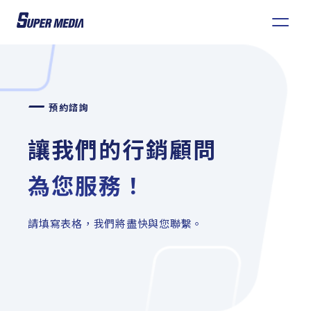
6
整合行銷
3
預約諮詢
影音行銷
台灣達人秀
讓我們的行銷顧問
KOL內容行銷
GIRLSTALK
為您服務！
社群策劃
潮癮CHILLING
全媒體規劃與投放
請填寫表格，我們將盡快與您聯繫。
預約諮詢
精彩專案